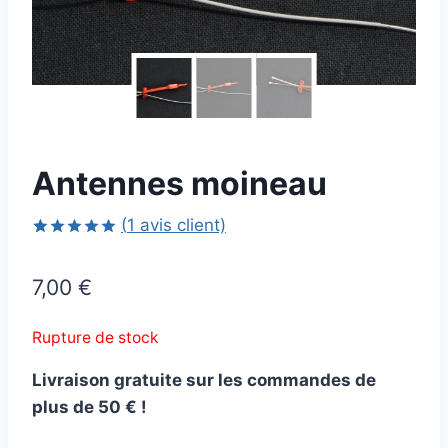
Antennes moineau
(
1
avis client)
Noté
1
5.00
sur 5 basé
7,00
€
sur
notation
client
Rupture de stock
Livraison gratuite sur les commandes de
plus de 50 € !