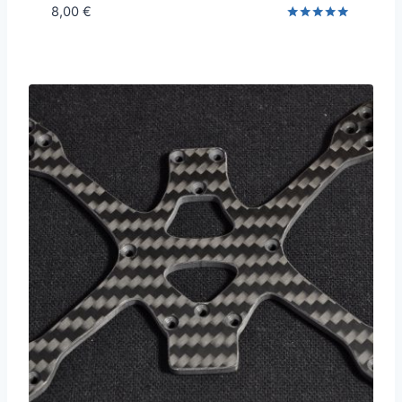
8,00
€
Note
5.00
sur 5