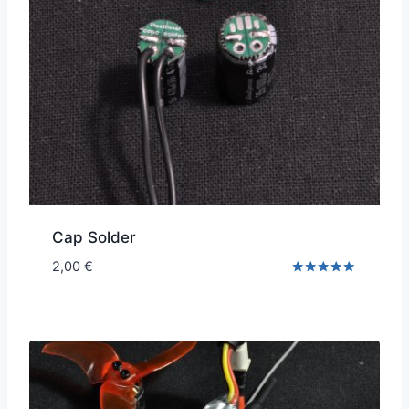
Cap Solder
2,00
€
Note
5.00
sur 5