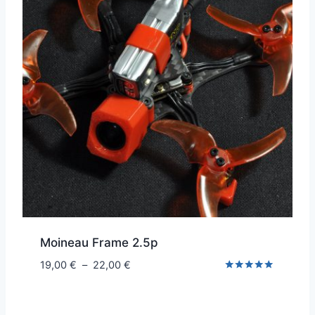
Moineau Frame 2.5p
Plage
19,00
€
–
22,00
€
de
Note
5.00
prix :
sur 5
19,00 €