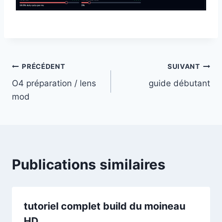
Navigation
PRÉCÉDENT
SUIVANT
O4 préparation / lens
guide débutant
de
mod
l’article
Publications similaires
tutoriel complet build du moineau
HD