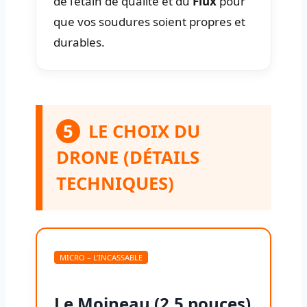
de l’étain de qualité et du
Flux
pour
que vos soudures soient propres et
durables.
5
LE CHOIX DU
DRONE (DÉTAILS
TECHNIQUES)
MICRO – L’INCASSABLE
Le Moineau (2.5 pouces)