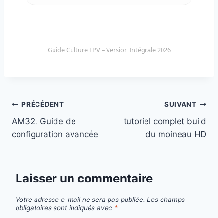
Guide Culture FPV – Version Intégrale 2026
Navigation
PRÉCÉDENT
SUIVANT
AM32, Guide de
tutoriel complet build
de
configuration avancée
du moineau HD
l’article
Laisser un commentaire
Votre adresse e-mail ne sera pas publiée.
Les champs
obligatoires sont indiqués avec
*